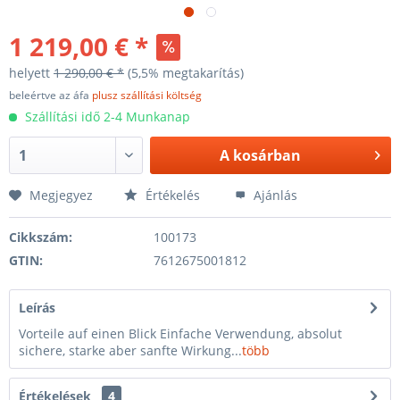
1 219,00 € *
helyett
1 290,00 € *
(5,5% megtakarítás)
beleértve az áfa
plusz szállítási költség
Szállítási idő 2-4 Munkanap
A
kosárban
Megjegyez
Értékelés
Ajánlás
Cikkszám:
100173
GTIN:
7612675001812
Leírás
Vorteile auf einen Blick Einfache Verwendung, absolut
sichere, starke aber sanfte Wirkung...
több
Értékelések
4