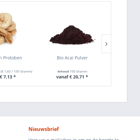
en Protoben
Bio Acai Pulver
Bio Chlore
m
(
€ 1,43
/ 100 Gramm)
Inhoud
100 Gramm
Inhoud
250 Gra
€ 7,13 *
vanaf € 20,71 *
vanaf
Nieuwsbrief
Voer uw e-mailadres in om op de hoogte te