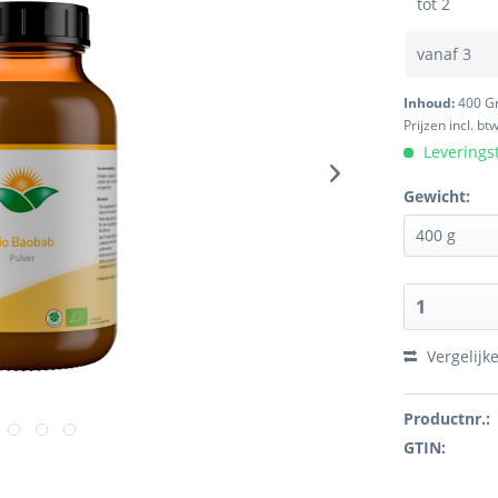
tot
2
vanaf
3
Inhoud:
400 
Prijzen incl. bt
Leveringst
Gewicht:
Vergelijk
Productnr.:
GTIN: