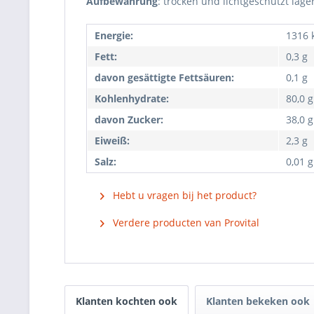
Aufbewahrung
: trocken und lichtgeschützt lage
Energie:
1316 k
Fett:
0,3 g
davon gesättigte Fettsäuren:
0,1 g
Kohlenhydrate:
80,0 g
davon Zucker:
38,0 g
Eiweiß:
2,3 g
Salz:
0,01 g
Hebt u vragen bij het product?
Verdere producten van Provital
Klanten kochten ook
Klanten bekeken ook