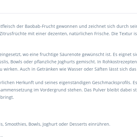
fleisch der Baobab-Frucht gewonnen und zeichnet sich durch seine
itrusfrüchte mit einer dezenten, natürlichen Frische. Die Textur i
eingesetzt, wo eine fruchtige Säurenote gewünscht ist. Es eignet s
is, Bowls oder pflanzliche Joghurts gemischt. In Rohkostrezepten,
zu wirken. Auch in Getränken wie Wasser oder Säften lässt sich da
rlichen Herkunft und seines eigenständigen Geschmacksprofils. Es 
mmensetzung im Vordergrund stehen. Das Pulver bleibt dabei stets
bringt.
slis, Smoothies, Bowls, Joghurt oder Desserts einrühren.