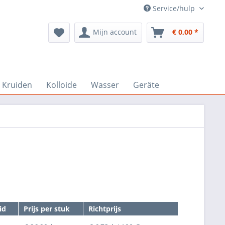
Service/hulp
Mijn account
€ 0,00 *
Kruiden
Kolloide
Wasser
Geräte
id
Prijs per stuk
Richtprijs