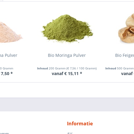
ma Pulver
Bio Moringa Pulver
Bio Feig
00 Gramm
Inhoud
200 Gramm
(
€ 7,56
/ 100 Gramm)
Inhoud
500 Gram
 7,50 *
vanaf € 15,11 *
vanaf 
Informatie
ramm
AV