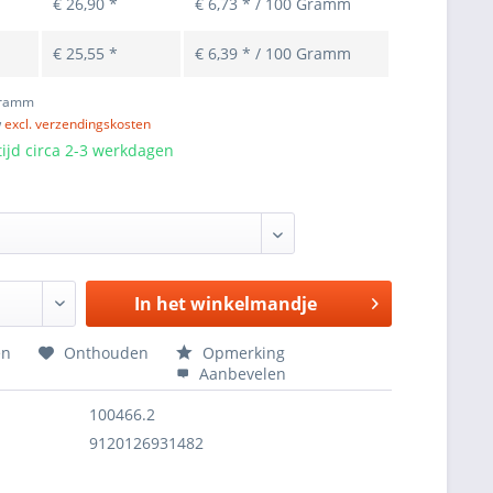
€ 26,90 *
€ 6,73 * / 100 Gramm
€ 25,55 *
€ 6,39 * / 100 Gramm
Gramm
w
excl. verzendingskosten
ijd circa 2-3 werkdagen
In het
winkelmandje
en
Onthouden
Opmerking
Aanbevelen
100466.2
9120126931482