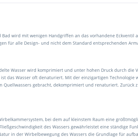
d Bad wird mit wenigen Handgriffen an das vorhandene Eckventil 
ngen für alle Design- und nicht dem Standard entsprechenden Arm
elte Wasser wird komprimiert und unter hohen Druck durch die 
st das Wasser oft denaturiert. Mit der einzigartigen Technologi
en Quellwassers gebracht, dekomprimiert und renaturiert. Zurück 
e Wirbelkammersystem, bei dem auf kleinstem Raum eine größtmög
Fließgeschwindigkeit des Wassers gewährleistet eine ständige Funk
Natur in der Wirbelbewegung des Wassers die Grundlage für aufb