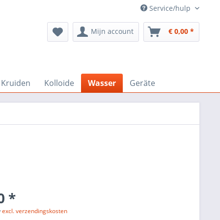
Service/hulp
Mijn account
€ 0,00 *
Kruiden
Kolloide
Wasser
Geräte
0 *
w
excl. verzendingskosten