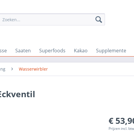
sse
Saaten
Superfoods
Kakao
Supplemente
ung
Wasserwirbler
Eckventil
€ 53,9
Prijzen incl. bt