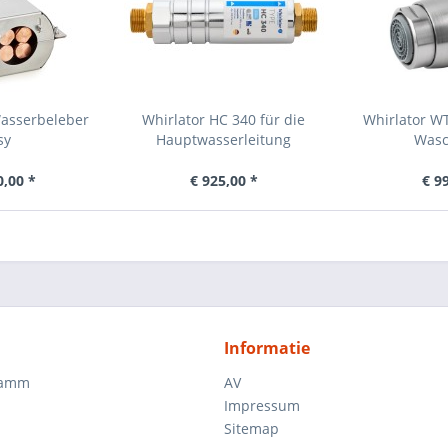
asserbeleber
Whirlator HC 340 für die
Whirlator W
sy
Hauptwasserleitung
Wasc
0,00 *
€ 925,00 *
€ 9
Informatie
ramm
AV
Impressum
Sitemap