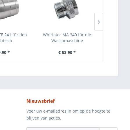
TE 241 für den
Whirlator MA 340 für die
Whirlator 
htisch
Waschmaschine
Was
9,90 *
€ 53,90 *
€ 
Nieuwsbrief
Voer uw e-mailadres in om op de hoogte te
blijven van acties.