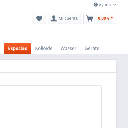
Ayuda
Mi cuenta
0,00 € *
Especias
Kolloide
Wasser
Geräte