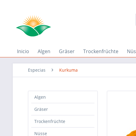
Inicio
Algen
Gräser
Trockenfrüchte
Nüs
Especias
Kurkuma
Algen
Gräser
Trockenfrüchte
Nüsse