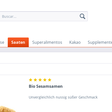
se
Saaten
Superalimentos
Kakao
Supplement
Bio Sesamsamen
Unvergleichlich nussig süßer Geschmack