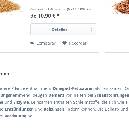
Contenido
1500 Gramm
(
0,73 €
/ 100 Gramm)
de 10,90 € *
Detalles
Comparar
Recordar
amen
ndere Pflanze enthält mehr
Omega-3-Fettsäuren
als Leinsamen. O
dungshemmend
, beugen
Demenz
vor, helfen bei
Schalfstöhrunge
ne
und
Enzyme
. Leinsamen enthalten Schleimstoffe, die sich wie e
und
Entzündungen
und
Reizungen
lindern können. Die Ballast- und
en
Verdauung
bei.