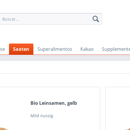
se
Saaten
Superalimentos
Kakao
Supplement
Bio Leinsamen, gelb
Mild nussig