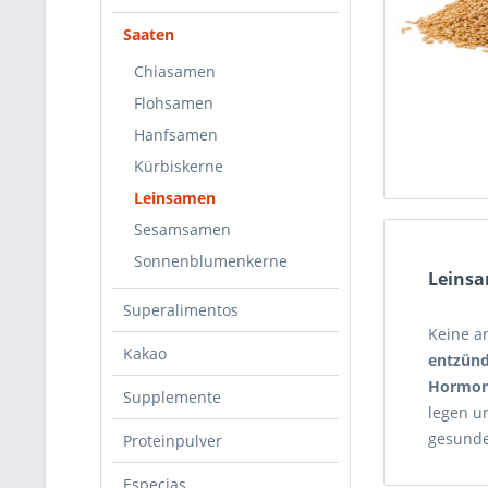
Saaten
Chiasamen
Flohsamen
Hanfsamen
Kürbiskerne
Leinsamen
Sesamsamen
Sonnenblumenkerne
Leins
Superalimentos
Keine a
Kakao
entzün
Hormo
Supplemente
legen 
gesund
Proteinpulver
Especias