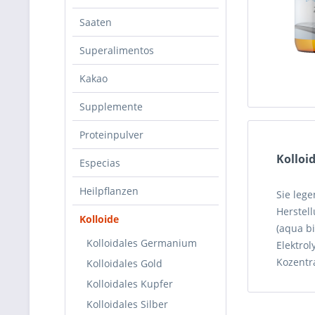
Saaten
Superalimentos
Kakao
Supplemente
Proteinpulver
Kolloi
Especias
Heilpflanzen
Sie leg
Herstell
Kolloide
(aqua b
Kolloidales Germanium
Elektrol
Kozentr
Kolloidales Gold
Kolloidales Kupfer
Kolloidales Silber