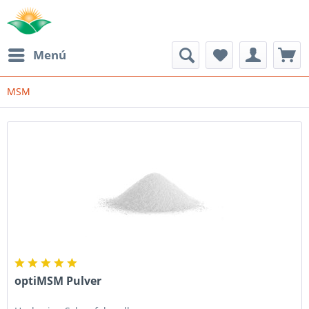
Menú
MSM
optiMSM Pulver