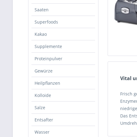
Saaten
Superfoods
Kakao
Supplemente
Proteinpulver
Gewürze
Vital 
Heilpflanzen
Frisch 
Kolloide
Enzymen.
Salze
niedrig
Das Ent
Entsafter
Umdrehu
Wasser