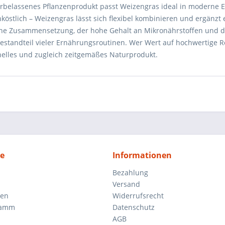
urbelassenes Pflanzenprodukt passt Weizengras ideal in moderne 
hköstlich – Weizengras lässt sich flexibel kombinieren und ergänz
che Zusammensetzung, der hohe Gehalt an Mikronährstoffen und 
estandteil vieler Ernährungsroutinen. Wer Wert auf hochwertige Ro
onelles und zugleich zeitgemäßes Naturprodukt.
ce
Informationen
Bezahlung
Versand
gen
Widerrufsrecht
ramm
Datenschutz
AGB