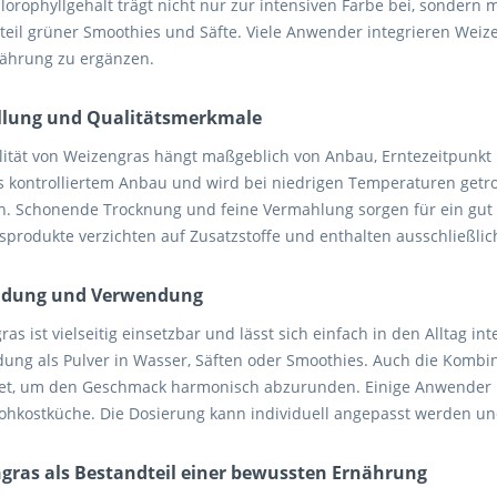
lorophyllgehalt trägt nicht nur zur intensiven Farbe bei, sondern
teil grüner Smoothies und Säfte. Viele Anwender integrieren Weize
nährung zu ergänzen.
llung und Qualitätsmerkmale
lität von Weizengras hängt maßgeblich von Anbau, Erntezeitpunkt
s kontrolliertem Anbau und wird bei niedrigen Temperaturen getroc
n. Schonende Trocknung und feine Vermahlung sorgen für ein gut l
tsprodukte verzichten auf Zusatzstoffe und enthalten ausschließlic
dung und Verwendung
as ist vielseitig einsetzbar und lässt sich einfach in den Alltag int
ung als Pulver in Wasser, Säften oder Smoothies. Auch die Kombin
tet, um den Geschmack harmonisch abzurunden. Einige Anwender n
Rohkostküche. Die Dosierung kann individuell angepasst werden un
gras als Bestandteil einer bewussten Ernährung