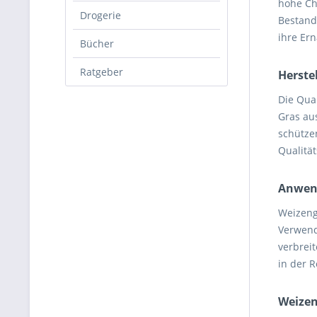
hohe Ch
Drogerie
Bestand
ihre Er
Bücher
Ratgeber
Herste
Die Qua
Gras au
schütze
Qualitä
Anwen
Weizengr
Verwend
verbrei
in der 
Weizen