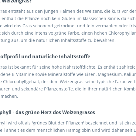
t Weizengras?
ras entsteht aus den jungen Halmen des Weizens, die kurz vor de
enthält die Pflanze noch kein Gluten im klassischen Sinne, da sich
te wird das Gras schonend getrocknet und fein vermahlen oder fri
t sich durch eine intensive grüne Farbe, einen hohen Chlorophylla
itung aus, um die natürlichen Inhaltsstoffe zu bewahren.
offprofil und natürliche Inhaltsstoffe
as ist bekannt für seine hohe Nährstoffdichte. Es enthält zahlreic
edene B-Vitamine sowie Mineralstoffe wie Eisen, Magnesium, Kali
 Chlorophyllgehalt, der dem Weizengras seine typische Farbe verle
uren und sekundäre Pflanzenstoffe, die in ihrer natürlichen Kom
l machen.
phyll - das grüne Herz des Weizengrases
yll wird oft als 'grünes Blut der Pflanzen' bezeichnet und ist ein 
rell ähnelt es dem menschlichen Hämoglobin und wird daher seit 