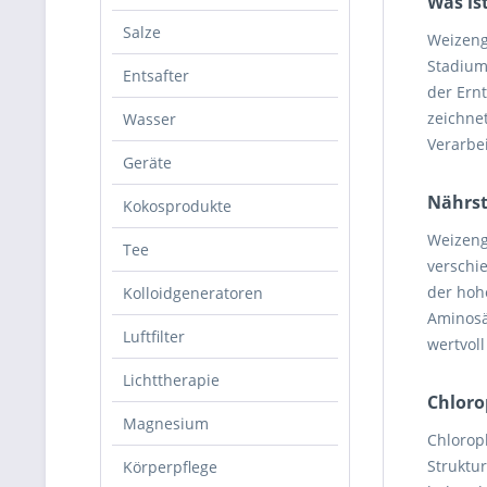
Was is
Salze
Weizeng
Stadium 
Entsafter
der Ern
zeichne
Wasser
Verarbe
Geräte
Nährst
Kokosprodukte
Weizengr
Tee
verschi
der hohe
Kolloidgeneratoren
Aminosä
Luftfilter
wertvol
Lichttherapie
Chloro
Magnesium
Chloroph
Struktu
Körperpflege