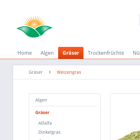
Home
Algen
Gräser
Trockenfrüchte
Nü
Gräser
Weizengras
Algen
Gräser
Alfalfa
Dinkelgras