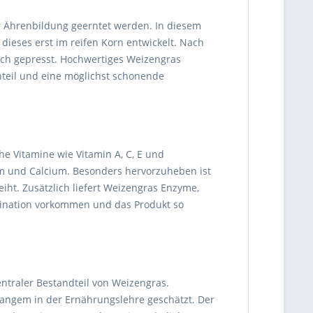
r Ährenbildung geerntet werden. In diesem
 dieses erst im reifen Korn entwickelt. Nach
sch gepresst. Hochwertiges Weizengras
nteil und eine möglichst schonende
he Vitamine wie Vitamin A, C, E und
um und Calcium. Besonders hervorzuheben ist
iht. Zusätzlich liefert Weizengras Enzyme,
bination vorkommen und das Produkt so
zentraler Bestandteil von Weizengras.
Langem in der Ernährungslehre geschätzt. Der