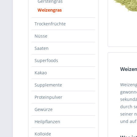
Gerstengras
Weizengras
Trockenfrüchte
Nüsse
Saaten
Superfoods
Weizen
Kakao
Weizeng
Supplemente
gewonne
Proteinpulver
sekundä
durch s
Gewürze
seiner 
und auf
Heilpflanzen
Kolloide