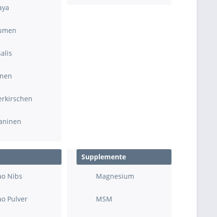
aya
aumen
alis
inen
erkirschen
aninen
Supplemente
ao Nibs
Magnesium
o Pulver
MSM