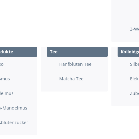
3-W
odukte
Tee
Kolloidg
söl
Hanfblüten Tee
Silb
smus
Matcha Tee
Elek
elmus
Zub
s-Mandelmus
sblütenzucker