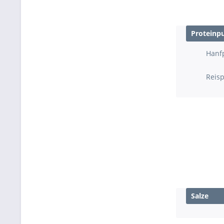
Proteinpu
Hanf
Reisp
Salze