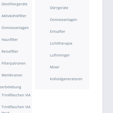
Destilliergeräte
Dörrgeräte
Aktivkohlefilter
Osmoseanlagen
Osmoseanlagen
Entsafter
Hausfilter
Lichttherapie
Reisefilter
Luftreiniger
Filterpatronen
Mixer
Membranen
Kolloidgeneratoren
serbelebung
Trinkflaschen ViA
Trinkflaschen ViA
Heat