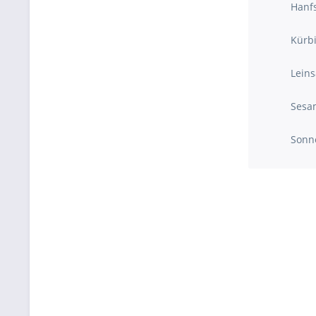
Hanf
Kürb
Lein
Sesa
Sonn