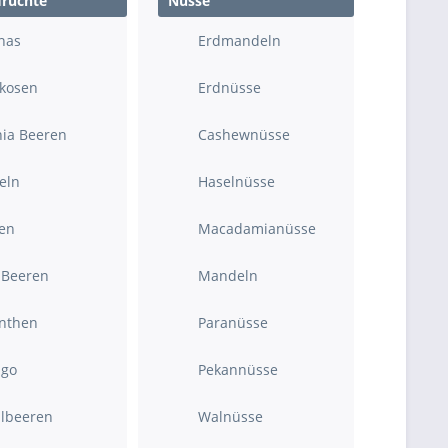
früchte
Nüsse
nas
Erdmandeln
ikosen
Erdnüsse
nia Beeren
Cashewnüsse
eln
Haselnüsse
en
Macadamianüsse
 Beeren
Mandeln
inthen
Paranüsse
go
Pekannüsse
lbeeren
Walnüsse