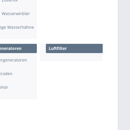
Wasserwirbler
ege Wasserhähne
eneratoren
Luftfilter
ergeneratoren
troden
ehör