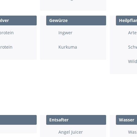
lver
Gewürze
Heilpfla
protein
Ingwer
Art
rotein
Kurkuma
Sch
Wil
Entsafter
Wasser
Angel Juicer
Wass