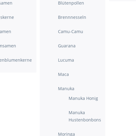
samen
Blütenpollen
iskerne
Brennnesseln
samen
Camu-Camu
msamen
Guarana
enblumenkerne
Lucuma
Maca
Manuka
Manuka Honig
Manuka
Hustenbonbons
Moringa