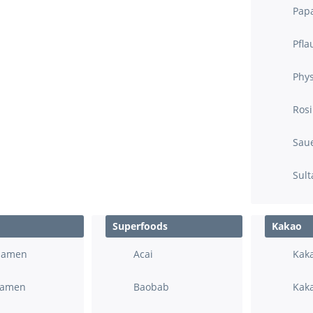
Pap
Pfl
Phys
Ros
Sau
Sult
Superfoods
Kakao
samen
Acai
Kak
samen
Baobab
Kaka