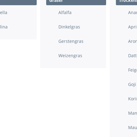
Gräser
Trocken
ella
Alfalfa
Ana
lina
Dinkelgras
Apr
Gerstengras
Aro
Weizengras
Datt
Feig
Goji
Kor
Man
Mau