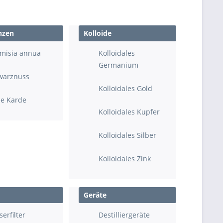
nzen
Kolloide
emisia annua
Kolloidales
Germanium
warznuss
Kolloidales Gold
de Karde
Kolloidales Kupfer
Kolloidales Silber
Kolloidales Zink
Geräte
erfilter
Destilliergeräte