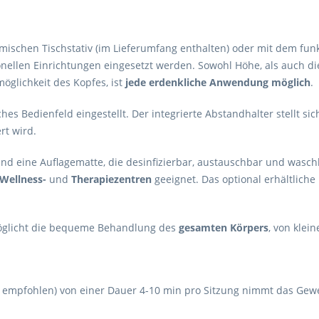
schen Tischstativ (im Lieferumfang enthalten) oder mit dem funkt
ionellen Einrichtungen eingesetzt werden. Sowohl Höhe, als auch d
öglichkeit des Kopfes, ist
jede erdenkliche Anwendung möglich
.
es Bedienfeld eingestellt. Der integrierte Abstandhalter stellt s
rt wird.
und eine Auflagematte, die desinfizierbar, austauschbar und waschba
Wellness-
und
Therapiezentren
geeignet. Das optional erhältlich
möglicht die bequeme Behandlung des
gesamten Körpers
, von klei
ch empfohlen) von einer Dauer 4-10 min pro Sitzung nimmt das Gewe