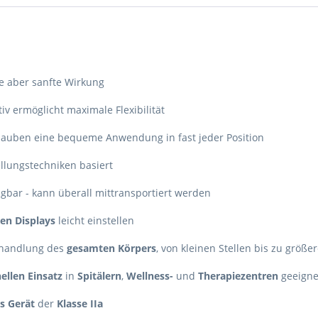
ke aber sanfte Wirkung
iv ermöglicht maximale Flexibilität
rlauben eine bequeme Anwendung in fast jeder Position
ellungstechniken basiert
bar - kann überall mittransportiert werden
n Displays
leicht einstellen
ehandlung des
gesamten Körpers
, von kleinen Stellen bis zu größe
ellen Einsatz
in
Spitälern
,
Wellness-
und
Therapiezentren
geeigne
s Gerät
der
Klasse IIa