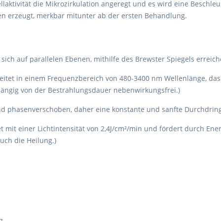
llaktivität die Mikrozirkulation angeregt und es wird eine Beschl
n erzeugt, merkbar mitunter ab der ersten Behandlung.
sich auf parallelen Ebenen, mithilfe des Brewster Spiegels erreich
eitet in einem Frequenzbereich von 480-3400 nm Wellenlänge, das b
bhängig von der Bestrahlungsdauer nebenwirkungsfrei.)
ind phasenverschoben, daher eine konstante und sanfte Durchdrin
et mit einer Lichtintensität von 2,4J/cm²/min und fördert durch En
auch die Heilung.)
g