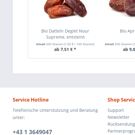
Bio Datteln Deglet Nour
Bio Apr
Supreme, entsteint
Inhalt
500 Gramm
(
1,50 €
/ 100 Gramm)
Inhalt
500 Gramm
(
1
ab 7,51 € *
ab 9,0
Service Hotline
Shop Servi
Telefonische Unterstützung und Beratung
Support
Newsletter
unter:
Rücksendun
+43 1 3649047
Partnerprog