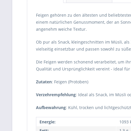
Feigen gehören zu den ältesten und beliebteste
einem natürlichen Genussmoment, der an Sonne u
angenehm weiche Textur.
Ob pur als Snack, kleingeschnitten im Müsli, als
vielseitig einsetzbar und passen sowohl zu süß
Die Feigen werden schonend verarbeitet, um ih
Qualität und Ursprünglichkeit vereint - ideal fü
Zutaten
: Feigen (Protoben)
Verzehrempfehlung
: Ideal als Snack, im Müsli
Aufbewahrung
: Kühl, trocken und lichtgeschütz
Energie:
1093 k
Fett:
1,3 g