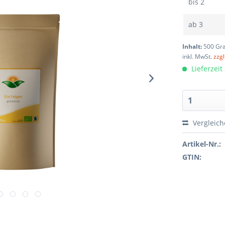
bis
2
ab
3
Inhalt:
500 G
inkl. MwSt.
zzg
Lieferzeit
Vergleic
Artikel-Nr.:
GTIN: