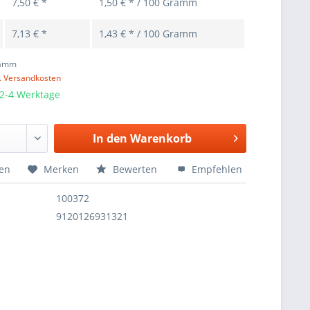
7,50 € *
1,50 € * / 100 Gramm
7,13 € *
1,43 € * / 100 Gramm
ramm
l. Versandkosten
 2-4 Werktage
In den
Warenkorb
hen
Merken
Bewerten
Empfehlen
100372
9120126931321