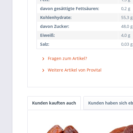
davon gesättigte Fettsäuren:
0,2 g
Kohlenhydrate:
55,3 g
davon Zucker:
48,0 g
Eiweiß:
4,0 g
Salz:
0,03 g
Fragen zum Artikel?
Weitere Artikel von Provital
Kunden kauften auch
Kunden haben sich eb