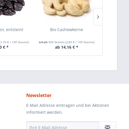
en, entsteint
Bio Cashewkerne
Bio Ma
(
1,70 €
/ 100 Gramm)
Inhalt
500 Gramm
(
2,83 €
/ 100 Gramm)
Inhalt
500 Gram
0 € *
ab 14,16 € *
ab 1
Newsletter
E-Mail Adresse eintragen und bei Aktionen
informiert werden.