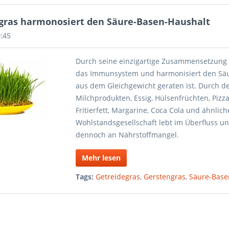
gras harmonosiert den Säure-Basen-Haushalt
0:45
Durch seine einzigartige Zusammensetzung a
das Immunsystem und harmonisiert den Säu
aus dem Gleichgewicht geraten ist. Durch de
Milchprodukten, Essig, Hülsenfrüchten, Pizza
Fritierfett, Margarine, Coca Cola und ähnli
Wohlstandsgesellschaft lebt im Überfluss un
dennoch an Nährstoffmangel.
Mehr lesen
Tags:
Getreidegras
,
Gerstengras
,
Säure-Base