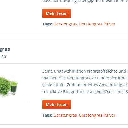
dass der Körper großzügig mit diesen leben
Mehr lesen
Tags:
Gerstengras
,
Gerstengras Pulver
gras
8:00
Seine ungewöhnlichen Nährstoffdichte und s
machen das Gerstengras zu einem der inhal
schlechthin. Zudem findet es Anwendung al
respektive Blutgerinnsel als Auslöser eines 
Mehr lesen
Tags:
Gerstengras
,
Gerstengras Pulver